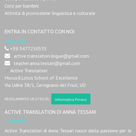
Corsi per bambini
Attività di promozione linguistica e culturale
ENTRA IN CONTATTO CON NOI
Contattaci
+39 3477250535
active.translation.lingue@gmail.com
teacher.anna.tessari@gmail.com
📌
Active Translation
Hocus&Lotus School of Excellence
Via Udine 38/1, Cervignano del Friuli, UD
REGOLAMENTO UE 679/201
Informativa Privacy
ACTIVE TRANSLATION DI ANNA TESSARI
-
CHI SONO
Active Translation di Anna Tessari nasce dalla passione per le